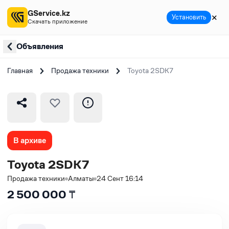
GService.kz
✕
Установить
Скачать приложение
Объявления
Главная
Продажа техники
Toyota 2SDK7
В архиве
Toyota 2SDK7
Продажа техники
Алматы
24 Сент 16:14
2 500 000
₸