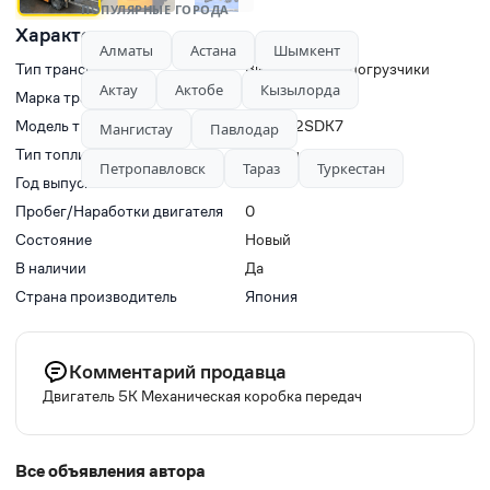
ПОПУЛЯРНЫЕ ГОРОДА
Характеристики
Алматы
Астана
Шымкент
Тип транспорта
Вилочные автопогрузчики
Актау
Актобе
Кызылорда
Марка транспорта
TOYOTA
Модель транспорта
Toyota 2SDK7
Мангистау
Павлодар
Тип топлива
Газ-Бензин
Петропавловск
Тараз
Туркестан
Год выпуска
2009
Пробег/Наработки двигателя
0
Состояние
Новый
В наличии
Да
Страна производитель
Япония
Комментарий продавца
Двигатель 5К Механическая коробка передач
Все объявления автора