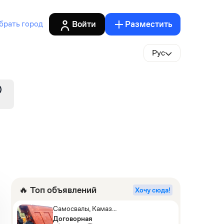
Войти
Разместить
брать город
Рус
🔥 Топ объявлений
Хочу сюда!
Самосвалы, Камаз
АГП-29РТ (шасси
Договорная