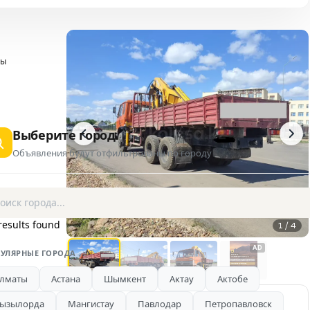
ры
Выберите город
Объявления будут отфильтрованы по городу
results found
1 / 4
AD
УЛЯРНЫЕ ГОРОДА
лматы
Астана
Шымкент
Актау
Актобе
ызылорда
Мангистау
Павлодар
Петропавловск