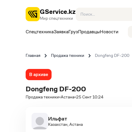
GService.kz
Мир спецтехники
Спецтехника
Заявка
Груз
Продавцы
Новости
Главная
Продажа техники
Dongfeng DF-200
В архиве
Dongfeng DF-200
Продажа техники
Астана
25 Сент 10:24
Ильфат
Казахстан, Астана