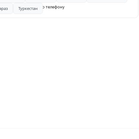
оянии. Все вопросы по телефону
араз
Туркестан