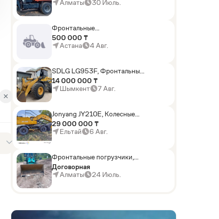
KАМАЗ-43114 6x6)
Алматы
30 Июль.
Фронтальные
погрузчики,Экскаваторы-
500 000 ₸
погрузчики,Мини-
Астана
4 Авг.
погрузчики,Горные
комбайны
SDLG LG953F, Фронтальные
погрузчики
14 000 000 ₸
Шымкент
7 Авг.
✕
Jonyang JY210E, Колесные
экскаваторы
29 000 000 ₸
Ельтай
6 Авг.
Фронтальные погрузчики,
Sunward ZYJ 320
Договорная
Алматы
24 Июль.