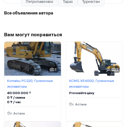
Петропавловск
Тараз
Туркестан
Все объявления автора
Вам могут понравиться
3
3
Komatsu PC220, Гусеничные
XCMG XE4000, Гусеничные
экскаваторы
экскаваторы
40 000 000
₸
Уточняйте цену
0
₸ / сменa
0
₸ / час
г. Астана
г. Астана