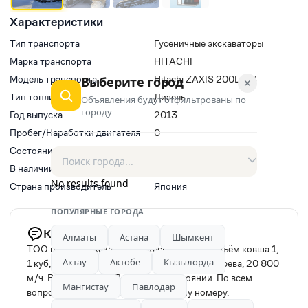
Характеристики
Тип транспорта
Гусеничные экскаваторы
Марка транспорта
HITACHI
Модель транспорта
Hitachi ZAXIS 200LC-3
Выберите город
✕
Тип топлива
Дизель
Объявления будут отфильтрованы по
городу
Год выпуска
2013
Пробег/Наработки двигателя
0
Состояние
Новый
В наличии
Да
No results found
Страна производитель
Япония
ПОПУЛЯРНЫЕ ГОРОДА
Комментарий продавца
Алматы
Астана
Шымкент
ТОО продаст экскаватор Hitachi 200-5G, объём ковша 1,
Актау
Актобе
Кызылорда
1 куб, установлены автономные котлы подогрева, 20 800
м/ч. Выпуск 2013 г. В хорошем состоянии. По всем
Мангистау
Павлодар
вопросам обращаться по указанному номеру.