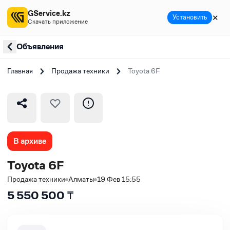
GService.kz
✕
Установить
Скачать приложение
Объявления
Главная
Продажа техники
Toyota 6F
В архиве
Toyota 6F
Продажа техники
Алматы
19 Фев 15:55
5 550 500
₸