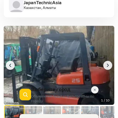
JapanTechnicAsia
Казахстан, Алматы
Выберите город
✕
Объявления будут отфильтрованы по
1 / 10
городу