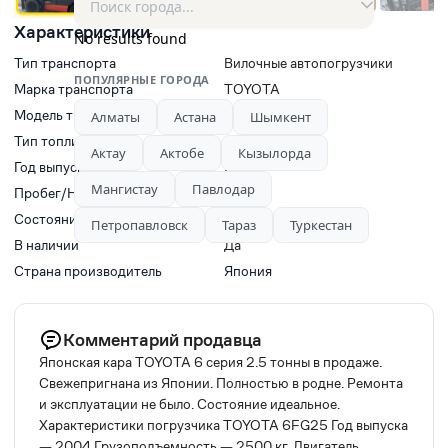
Характеристики
No results found
Тип транспорта
Вилочные автопогрузчики
ПОПУЛЯРНЫЕ ГОРОДА
Марка транспорта
TOYOTA
Модель транспорта
Toyota 6F
Алматы
Астана
Шымкент
Тип топлива
Не указано
Актау
Актобе
Кызылорда
Год выпуска
2004
Мангистау
Павлодар
Пробег/Наработки двигателя
0
Состояние
Новый
Петропавловск
Тараз
Туркестан
В наличии
Да
Страна производитель
Япония
Комментарий продавца
Японская кара TOYOTA 6 серия 2.5 тонны в продаже.
Свежепригнана из Японии. Полностью в родне. Ремонта
и эксплуатации не было. Состояние идеальное.
Характеристики погрузчика TOYOTA 6FG25 Год выпуска
— 2004 Грузоподъемность — 2500 кг. Двигатель