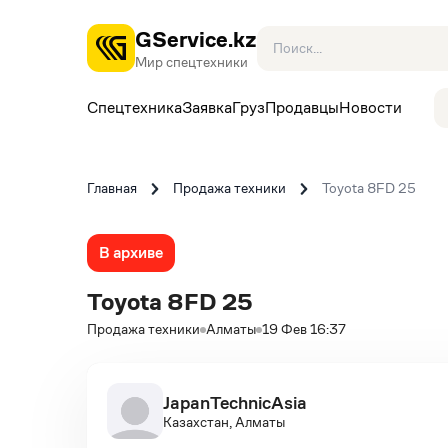
GService.kz
Мир спецтехники
Спецтехника
Заявка
Груз
Продавцы
Новости
Главная
Продажа техники
Toyota 8FD 25
В архиве
Toyota 8FD 25
Продажа техники
Алматы
19 Фев 16:37
JapanTechnicAsia
Казахстан, Алматы