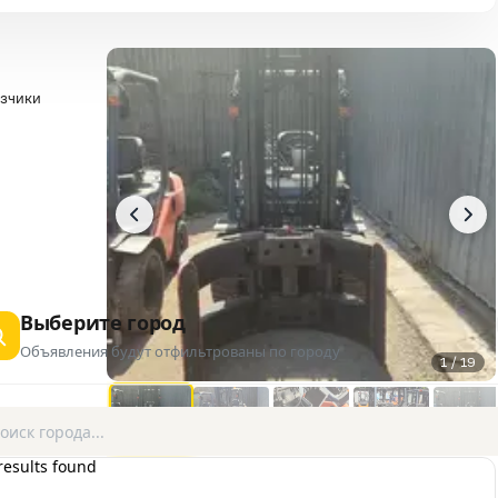
зчики
Выберите город
Объявления будут отфильтрованы по городу
1 / 19
results found