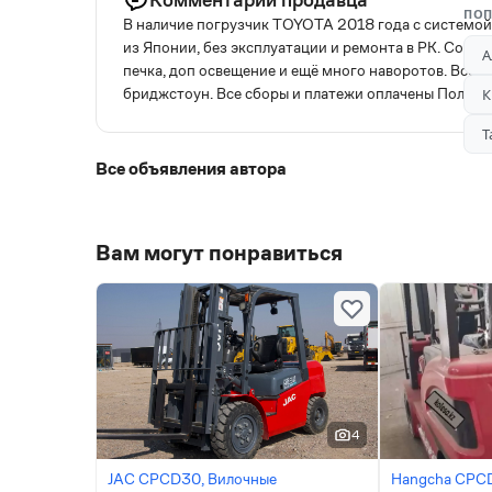
ПОП
В наличие погрузчик TOYOTA 2018 года с системо
из Японии, без эксплуатации и ремонта в РК. Состо
А
печка, доп освещение и ещё много наворотов. Все з
бриджстоун. Все сборы и платежи оплачены Полный 
К
Т
Все объявления автора
Вам могут понравиться
4
JAC CPCD30, Вилочные
Hangcha CPCD