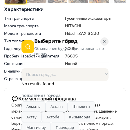
Характеристики
Тип транспорта
Гусеничные экскаваторы
Марка транспорта
HITACHI
Модель транспорта
Hitachi ZAXIS 230
Выберите город
Тип топлива
Дизель
✕
Объявления будут отфильтрованы по
Год выпуска
2006
городу
Пробег/Наработки двигателя
76895
Состояние
Новый
В наличии
Да
Страна производитель
Япония
No results found
ПОПУЛЯРНЫЕ ГОРОДА
Комментарий продавца
Оригинальная японская сборка. Неприхотливая
Алматы
Астана
Шымкент
механическая аппаратура. Насос 100% гребет. Давление
Актау
Актобе
Кызылорда
отличное, джойстик послушный. Родная печка жарит.
Бортовая, звездочки, катки и гусянка в полном поряде.
Мангистау
Павлодар
Распред сухой, гидравлика нигде ниче не бежит.