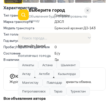
Характеристики
Выберите город
✕
Тип транспорта
Грейдеры
Объявления будут отфильтрованы по
городу
Марка транспорта
ДЗСЛ
Модель транспорта
Брянский арсенал ДЗ-143
Тип топлива
Не указано
Год выпуска
1995
No results found
Пробег/Наработки двигателя
0
Состояние
Б/у
ПОПУЛЯРНЫЕ ГОРОДА
В наличии
Да
Алматы
Астана
Шымкент
Актау
Актобе
Кызылорда
Комментарий продавца
Жүріп тұр. Исправном состоянии. Варианты обмена.
Мангистау
Павлодар
Петропавловск
Тараз
Туркестан
Все объявления автора