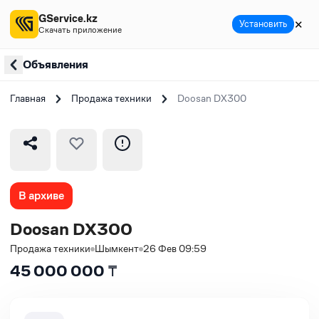
GService.kz
✕
Установить
Скачать приложение
Объявления
Главная
Продажа техники
Doosan DX300
В архиве
Doosan DX300
Продажа техники
Шымкент
26 Фев 09:59
45 000 000
₸