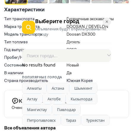
Характеристики
Тип транспорта
Гусеничные экскаваторы
Выберите город
✕
Марка транспорта
DOOSAN / DEVELON
Объявления будут отфильтрованы по
Модель транспорта
городу
Doosan DX300
Тип топлива
Дизель
Год выпуска
2018
Пробег/Наработки двигателя
0
No results found
Состояние
Новый
В наличии
Да
ПОПУЛЯРНЫЕ ГОРОДА
Страна производитель
Южная Корея
Алматы
Астана
Шымкент
Актау
Актобе
Кызылорда
Комментарий продавца
Очень хорошем состоянии
Мангистау
Павлодар
Петропавловск
Тараз
Туркестан
Все объявления автора