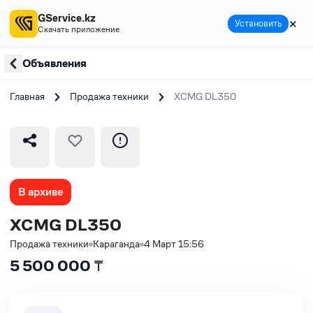
GService.kz
✕
Установить
Скачать приложение
Объявления
Главная
Продажа техники
XCMG DL350
В архиве
XCMG DL350
Продажа техники
Караганда
4 Март 15:56
5 500 000
₸