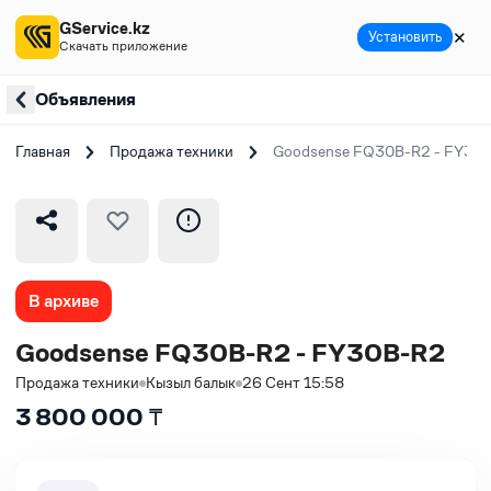
GService.kz
✕
Установить
Скачать приложение
Объявления
Главная
Продажа техники
Goodsense FQ30B-R2 - FY30
В архиве
Goodsense FQ30B-R2 - FY30B-R2
Продажа техники
Кызыл балык
26 Сент 15:58
3 800 000
₸