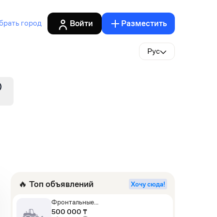
Войти
Разместить
брать город
Рус
🔥 Топ объявлений
Хочу сюда!
Фронтальные
погрузчики,Экскаваторы-
500 000 ₸