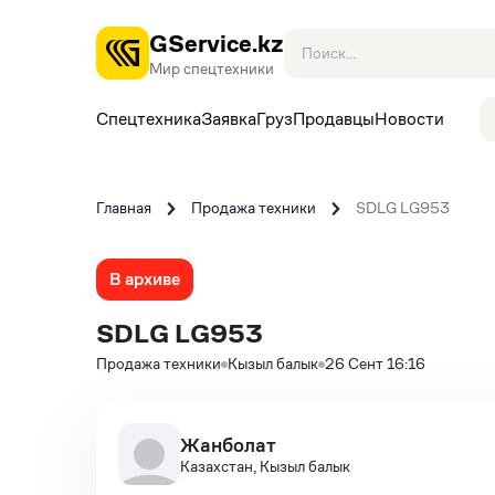
GService.kz
Мир спецтехники
Спецтехника
Заявка
Груз
Продавцы
Новости
Главная
Продажа техники
SDLG LG953
В архиве
SDLG LG953
Продажа техники
Кызыл балык
26 Сент 16:16
Жанболат
Казахстан, Кызыл балык