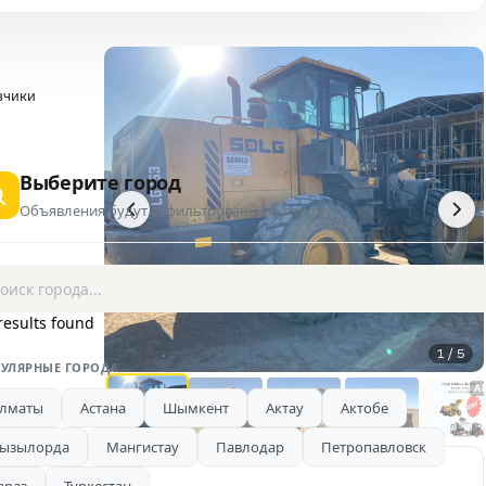
зчики
Выберите город
Объявления будут отфильтрованы по городу
results found
1 / 5
УЛЯРНЫЕ ГОРОДА
A
лматы
Астана
Шымкент
Актау
Актобе
ызылорда
Мангистау
Павлодар
Петропавловск