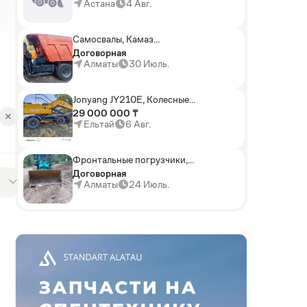
погрузчики,Мини-
Астана
4 Авг.
погрузчики,Горные
комбайны
Самосвалы, Камаз
АГП-29РТ (шасси
Договорная
KАМАЗ-43114 6x6)
Алматы
30 Июль.
Jonyang JY210E, Колесные
экскаваторы
29 000 000 ₸
✕
Ельтай
6 Авг.
Фронтальные погрузчики,
Sunward ZYJ 320
Договорная
Алматы
24 Июль.
D