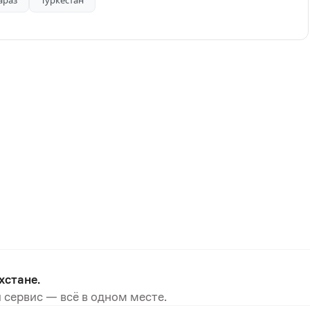
араз
Туркестан
хстане.
 сервис — всё в одном месте.