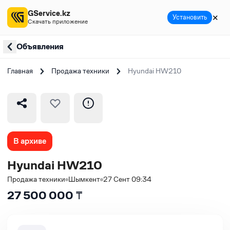
GService.kz
✕
Установить
Скачать приложение
Объявления
Главная
Продажа техники
Hyundai HW210
В архиве
Hyundai HW210
Продажа техники
Шымкент
27 Сент 09:34
27 500 000
₸