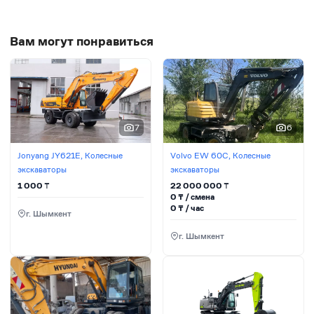
Вам могут понравиться
7
6
Jonyang JY621E, Колесные
Volvo EW 60C, Колесные
экскаваторы
экскаваторы
1 000
₸
22 000 000
₸
0
₸ / сменa
0
₸ / час
г. Шымкент
г. Шымкент