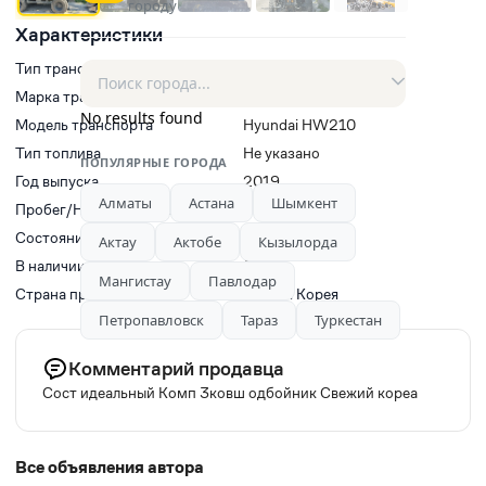
городу
Характеристики
Тип транспорта
Колесные экскаваторы
Марка транспорта
HYUNDAI
No results found
Модель транспорта
Hyundai HW210
Тип топлива
Не указано
ПОПУЛЯРНЫЕ ГОРОДА
Год выпуска
2019
Алматы
Астана
Шымкент
Пробег/Наработки двигателя
0
Состояние
Новый
Актау
Актобе
Кызылорда
В наличии
Да
Мангистау
Павлодар
Страна производитель
Южная Корея
Петропавловск
Тараз
Туркестан
Комментарий продавца
Сост идеальный Комп 3ковш одбойник Свежий кореа
Все объявления автора