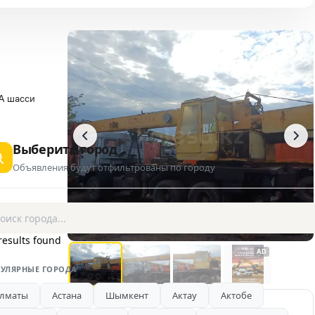
А шасси
Выберите город
Объявления будут отфильтрованы по городу
1 / 4
results found
AD
УЛЯРНЫЕ ГОРОДА
лматы
Астана
Шымкент
Актау
Актобе