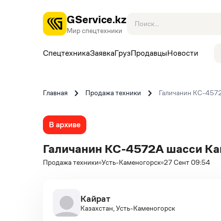
GService.kz
Мир спецтехники
Спецтехника
Заявка
Груз
Продавцы
Новости
Главная
Продажа техники
Галичанин КС-457
В архиве
Галичанин КС-4572А шасси К
Продажа техники
Усть-Каменогорск
27 Сент 09:54
Кайрат
Казахстан, Усть-Каменогорск