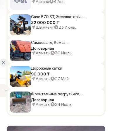
погрузчики,Мини-
Астана
4 Авг.
погрузчики,Горные
комбайны
Case 570 ST, Экскаваторы-
погрузчики
32 000 000 ₸
Шымкент
23 Июль.
Самосвалы, Камаз
АГП-29РТ (шасси
Договорная
KАМАЗ-43114 6x6)
Алматы
30 Июль.
✕
Дорожные катки
90 000 ₸
Алматы
27 Май.
Фронтальные погрузчики,
Sunward ZYJ 320
Договорная
Алматы
24 Июль.