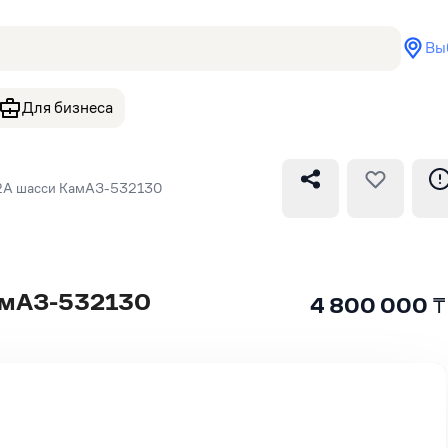
Вы
Для бизнеса
2А шасси КамАЗ-532130
амАЗ-532130
4 800 000
₸