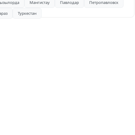
ызылорда
Мангистау
Павлодар
Петропавловск
араз
Туркестан