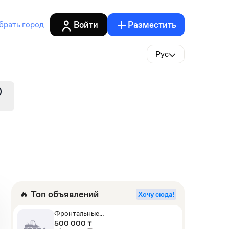
Войти
Разместить
брать город
Рус
🔥 Топ объявлений
Хочу сюда!
Фронтальные
погрузчики,Экскаваторы-
500 000 ₸