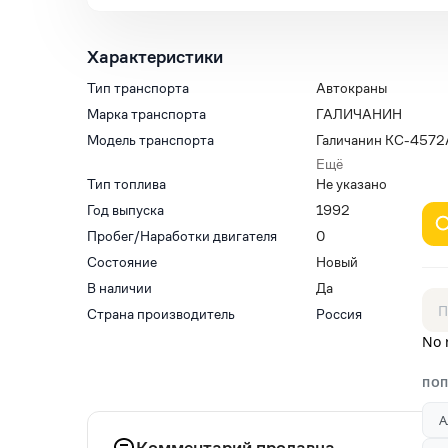
Характеристики
Тип транспорта
Автокраны
Марка транспорта
ГАЛИЧАНИН
Модель транспорта
Галичанин КС-4572
КамАЗ-532130
Ещё
Тип топлива
Не указано
Год выпуска
1992
Пробег/Наработки двигателя
0
Состояние
Новый
В наличии
Да
Страна производитель
Россия
No 
ПОП
А
Комментарий продавца