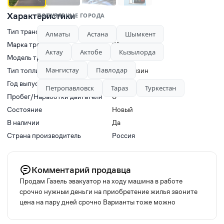
Характеристики
ПОПУЛЯРНЫЕ ГОРОДА
Тип транспорта
Эвакуаторы
Алматы
Астана
Шымкент
Марка транспорта
ГАЗ
Актау
Актобе
Кызылорда
Модель транспорта
ГАЗ 3302 Т17
Мангистау
Павлодар
Тип топлива
Газ-Бензин
Год выпуска
2012
Петропавловск
Тараз
Туркестан
Пробег/Наработки двигателя
0
Состояние
Новый
В наличии
Да
Страна производитель
Россия
Комментарий продавца
Продам Газель эвакуатор на ходу машина в работе
срочно нужныи деньги на приобретение жилья звоните
цена на пару дней срочно Варианты тоже можно