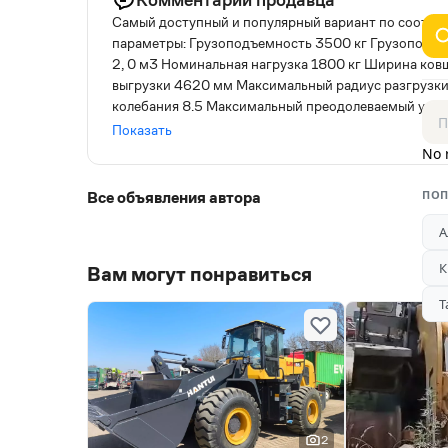
Самый доступный и популярный вариант по соотно
параметры: Грузоподъемность 3500 кг Грузоподъе
2, 0 м3 Номинальная нагрузка 1800 кг Ширина ков
выгрузки 4620 мм Максимальный радиус разгрузк
колебания 8.5 Максимальный преодолеваемый уклон
Габаритные размеры: Длина 7800 х Ширина 2150 
Показать
водяным охлаждением) Типоразмер шин 17.5-25 Мощ
No 
2200 об/мин Максимальная скорость движения, 36
Клиренс 440 мм Колесная база 2763 мм Колея кол
Все объявления автора
ПОП
тяговое усилие 48 kN Гидробак 100 л Дополнител
Вентилятор в кабине Камера заднего вида Кондиц
А
оборудование Ковш Дополнительные виды навесного
К
Вам могут понравиться
Т
2