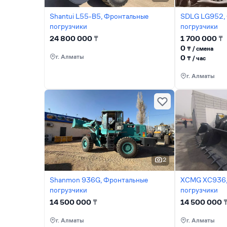
Shantui L55-B5, Фронтальные
SDLG LG952,
погрузчики
погрузчики
24 800 000
₸
1 700 000
₸
0
₸ / сменa
г. Алматы
0
₸ / час
г. Алматы
2
Shanmon 936G, Фронтальные
XCMG XC936,
погрузчики
погрузчики
14 500 000
₸
14 500 000
г. Алматы
г. Алматы