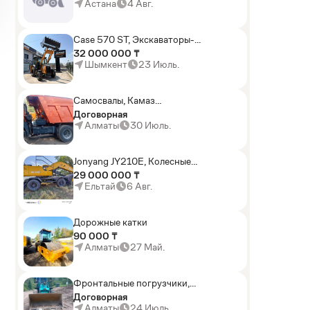
погрузчики,Мини-
Астана
4 Авг.
погрузчики,Горные
комбайны
Case 570 ST, Экскаваторы-
погрузчики
32 000 000 ₸
Шымкент
23 Июль.
Самосвалы, Камаз
АГП-29РТ (шасси
Договорная
KАМАЗ-43114 6x6)
Алматы
30 Июль.
Jonyang JY210E, Колесные
экскаваторы
29 000 000 ₸
Ельтай
6 Авг.
Дорожные катки
90 000 ₸
Алматы
27 Май.
AD
Фронтальные погрузчики,
Sunward ZYJ 320
Договорная
Алматы
24 Июль.