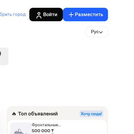
Войти
Разместить
брать город
Рус
🔥 Топ объявлений
Хочу сюда!
Фронтальные
погрузчики,Экскаваторы-
500 000 ₸