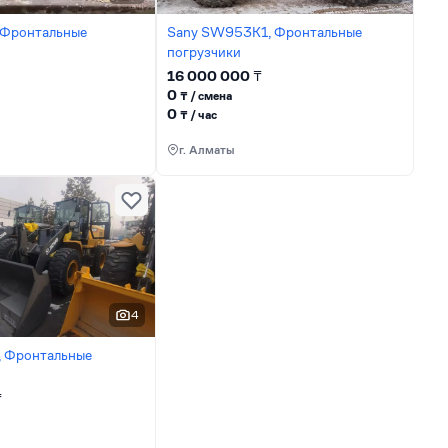
 Фронтальные
Sany SW953K1, Фронтальные
погрузчики
16 000 000
₸
0
₸ / сменa
0
₸ / час
г. Алматы
4
 Фронтальные
₸