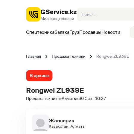
GService.kz
Мир спецтехники
Спецтехника
Заявка
Груз
Продавцы
Новости
Главная
Продажа техники
Rongwei ZL939E
В архиве
Rongwei ZL939E
Продажа техники
Алматы
30 Сент 10:27
Жансерик
Казахстан, Алматы