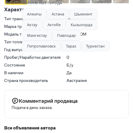
ПОПУЛЯРНЫЕ ГОРОДА
Характеристики
Алматы
Астана
Шымкент
Тип транспорта
Бульдозеры
Актау
Актобе
Кызылорда
Марка транспорта
ЧТЗ-УРАЛТРАК
Модель транспорта
ЧТЗ Б10М
Мангистау
Павлодар
Тип топлива
Дизель
Петропавловск
Тараз
Туркестан
Год выпуска
2023
Пробег/Наработки двигателя
0
Состояние
Б/у
В наличии
Да
Страна производитель
Австралия
Комментарий продавца
Подача в день заказа.
Все объявления автора