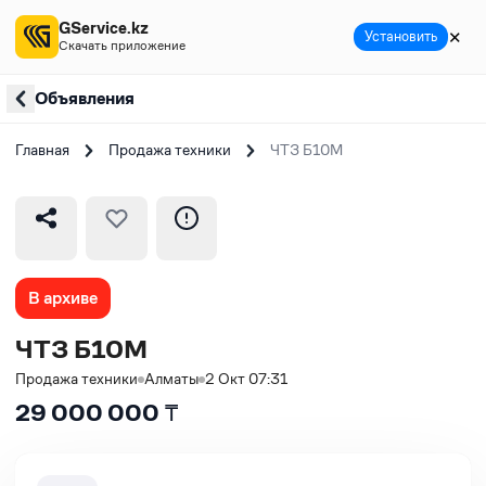
GService.kz
✕
Установить
Скачать приложение
Объявления
Главная
Продажа техники
ЧТЗ Б10М
В архиве
ЧТЗ Б10М
Продажа техники
Алматы
2 Окт 07:31
29 000 000
₸