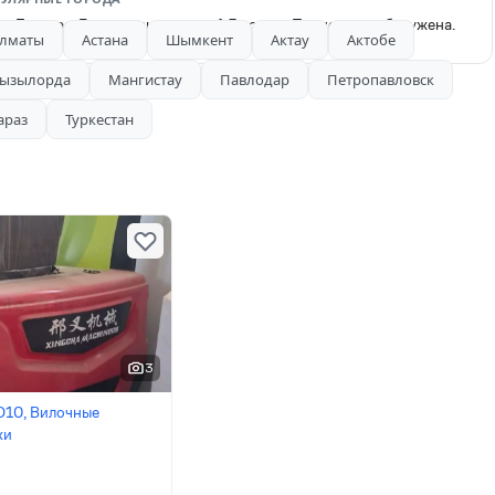
а 3 метра. Грузоподьемность 1.5 тонны. Полностью обслужена.
лматы
Астана
Шымкент
Актау
Актобе
ызылорда
Мангистау
Павлодар
Петропавловск
араз
Туркестан
3
10, Вилочные
ки