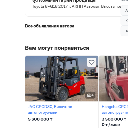
Toyota 8FG18 2017 г. АКПП Автомат. Высота подьем
А
К
Все объявления автора
Т
Вам могут понравиться
4
JAC CPCD30, Вилочные
Hangcha CPCD
автопогрузчики
автопогрузчи
5 300 000
₸
3 500 000
₸
0
₸ / сменa