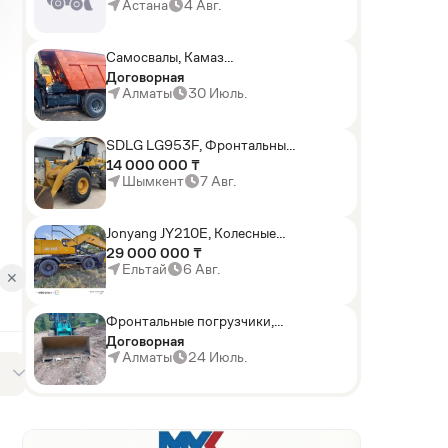
погрузчики,Мини-
Астана
4 Авг.
погрузчики,Горные
комбайны
Самосвалы, Камаз
АГП-29РТ (шасси
Договорная
KАМАЗ-43114 6x6)
Алматы
30 Июль.
SDLG LG953F, Фронтальные
погрузчики
14 000 000 ₸
Шымкент
7 Авг.
Jonyang JY210E, Колесные
экскаваторы
29 000 000 ₸
Ельтай
6 Авг.
✕
Фронтальные погрузчики,
Sunward ZYJ 320
Договорная
Алматы
24 Июль.