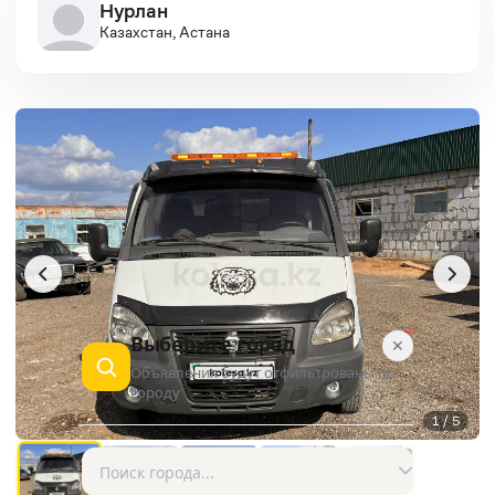
Нурлан
Казахстан, Астана
Выберите город
✕
Объявления будут отфильтрованы по
городу
1 / 5
AD