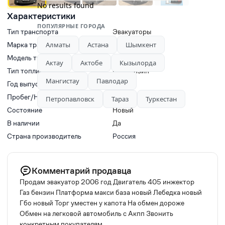
No results found
Характеристики
ПОПУЛЯРНЫЕ ГОРОДА
Тип транспорта
Эвакуаторы
Марка транспорта
Алматы
Астана
ГАЗ
Шымкент
Модель транспорта
ГАЗ 3307 Т17
Актау
Актобе
Кызылорда
Тип топлива
Газ-Бензин
Мангистау
Павлодар
Год выпуска
2006
Пробег/Наработки двигателя
0
Петропавловск
Тараз
Туркестан
Состояние
Новый
В наличии
Да
Страна производитель
Россия
Комментарий продавца
Продам эвакуатор 2006 год Двигатель 405 инжектор
Газ бензин Платформа макси база новый Лебедка новый
Гбо новый Торг уместен у капота На обмен дороже
Обмен на легковой автомобиль с Акпп Звонить
конкретным покупателям