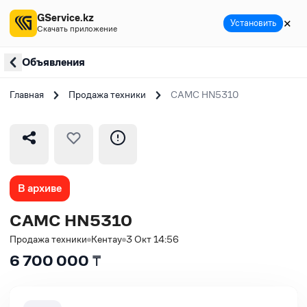
GService.kz
✕
Установить
Скачать приложение
Объявления
Главная
Продажа техники
CAMC HN5310
В архиве
CAMC HN5310
Продажа техники
Кентау
3 Окт 14:56
6 700 000
₸