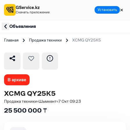
GService.kz
✕
Установить
Скачать приложение
Объявления
Главная
Продажа техники
XCMG QY25K5
В архиве
XCMG QY25K5
Продажа техники
Шымкент
7 Окт 09:23
25 500 000
₸