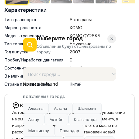
Характеристики
Тип транспорта
Автокраны
Марка транспорта
XCMG
Модель транспорта
XCMG QY25K5
Выберите город
✕
Тип топлива
Не указано
Объявления будут отфильтрованы по
Год выпуска
городу
2007
Пробег/Наработки двигателя
0
Состояние
Новый
В наличии
Да
No results found
Страна производитель
Китай
ПОПУЛЯРНЫЕ ГОРОДА
Комментарий продавца
Алматы
Астана
Шымкент
Автокран XCMG 25 K2, аппаратура простая, управление
на рычагах (не джойстик), обслужен по регламенту, в
Актау
Актобе
Кызылорда
исправном техническом состоянии. Мотор масло не
Мангистау
Павлодар
расходует. Все баллоны — новые. Установлен новый
дорогой насос (оригинал). Полностью заменено