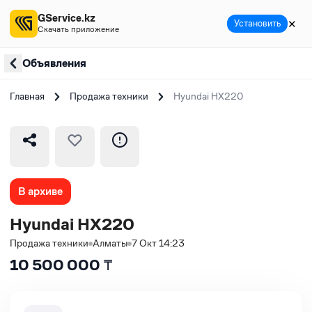
GService.kz
✕
Установить
Скачать приложение
Объявления
Главная
Продажа техники
Hyundai HX220
В архиве
Hyundai HX220
Продажа техники
Алматы
7 Окт 14:23
10 500 000
₸