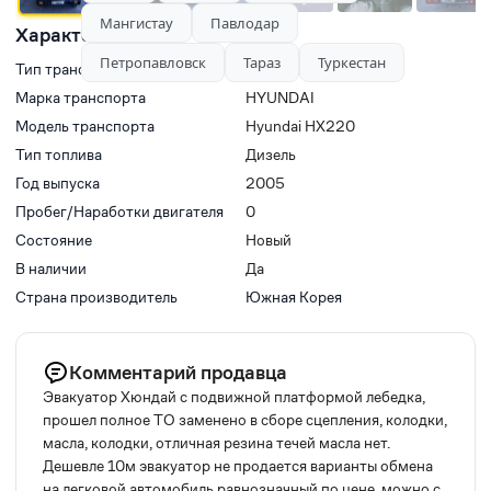
Мангистау
Павлодар
Характеристики
Петропавловск
Тараз
Туркестан
Тип транспорта
Эвакуаторы
Марка транспорта
HYUNDAI
Модель транспорта
Hyundai HX220
Тип топлива
Дизель
Год выпуска
2005
Пробег/Наработки двигателя
0
Состояние
Новый
В наличии
Да
Страна производитель
Южная Корея
Комментарий продавца
Эвакуатор Хюндай с подвижной платформой лебедка,
прошел полное ТО заменено в сборе сцепления, колодки,
масла, колодки, отличная резина течей масла нет.
Дешевле 10м эвакуатор не продается варианты обмена
на легковой автомобиль равнозначный по цене, можно с