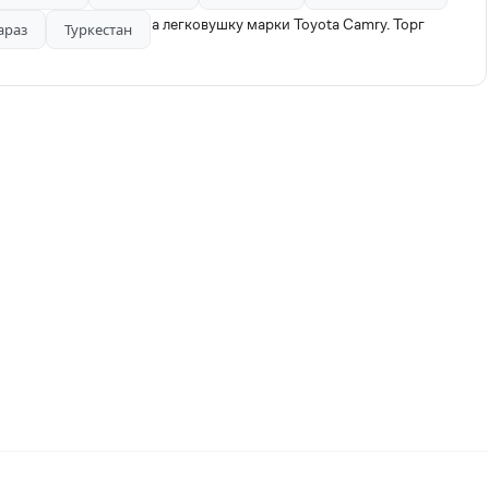
 LRS 2030. Обмен на легковушку марки Toyota Camry. Торг
араз
Туркестан