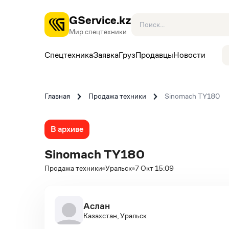
GService.kz
Мир спецтехники
Спецтехника
Заявка
Груз
Продавцы
Новости
Главная
Продажа техники
Sinomach TY180
В архиве
Sinomach TY180
Продажа техники
Уральск
7 Окт 15:09
Аслан
Казахстан, Уральск