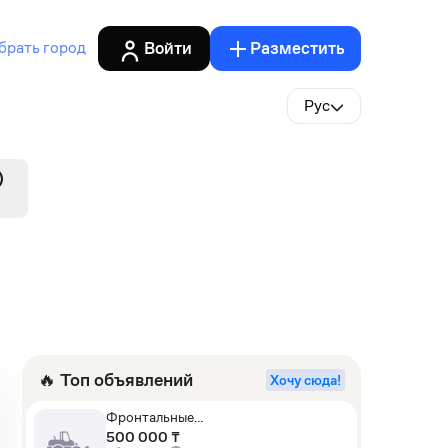
Войти
Разместить
брать город
Рус
🔥 Топ объявлений
Хочу сюда!
Фронтальные
погрузчики,Экскаваторы-
500 000 ₸