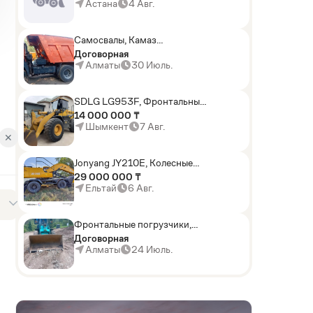
погрузчики,Мини-
Астана
4 Авг.
погрузчики,Горные
комбайны
Самосвалы, Камаз
АГП-29РТ (шасси
Договорная
KАМАЗ-43114 6x6)
Алматы
30 Июль.
SDLG LG953F, Фронтальные
погрузчики
14 000 000 ₸
Шымкент
7 Авг.
✕
Jonyang JY210E, Колесные
экскаваторы
29 000 000 ₸
Ельтай
6 Авг.
Фронтальные погрузчики,
Sunward ZYJ 320
Договорная
Алматы
24 Июль.
AD