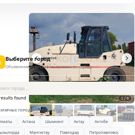
Выберите город
Объявления будут отфильтрованы по городу
results found
1 / 6
УЛЯРНЫЕ ГОРОДА
лматы
Астана
Шымкент
Актау
Актобе
ызылорда
Мангистау
Павлодар
Петропавловск