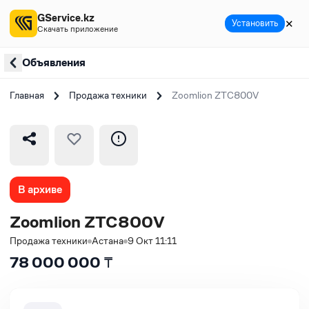
GService.kz
✕
Установить
Скачать приложение
Объявления
Главная
Продажа техники
Zoomlion ZTC800V
В архиве
Zoomlion ZTC800V
Продажа техники
Астана
9 Окт 11:11
78 000 000
₸