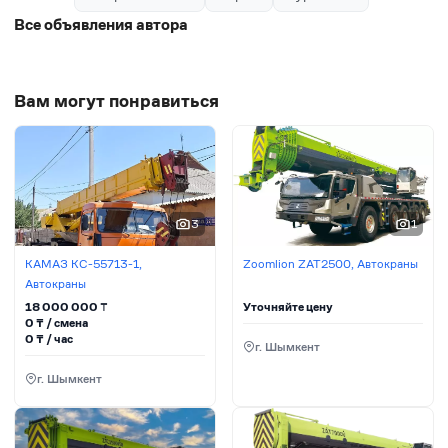
Все объявления автора
Вам могут понравиться
3
1
КАМАЗ КС-55713-1,
Zoomlion ZAT2500, Автокраны
Автокраны
18 000 000
₸
Уточняйте цену
0
₸ / сменa
0
₸ / час
г. Шымкент
г. Шымкент