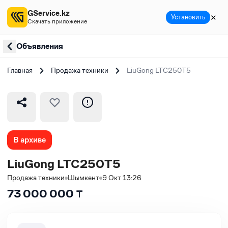
GService.kz
✕
Установить
Скачать приложение
Объявления
Главная
Продажа техники
LiuGong LTC250T5
В архиве
LiuGong LTC250T5
Продажа техники
Шымкент
9 Окт 13:26
73 000 000
₸