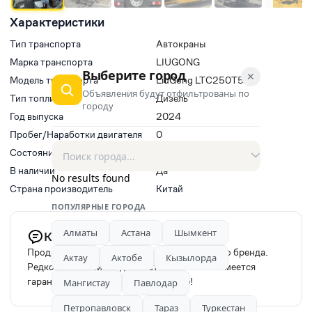
Характеристики
Тип транспорта
Автокраны
Марка транспорта
LIUGONG
Выберите город
✕
Модель транспорта
LiuGong LTC250T5
Объявления будут отфильтрованы по
Тип топлива
Дизель
городу
Год выпуска
2024
Пробег/Наработки двигателя
0
Состояние
Б/у
В наличии
Да
No results found
Страна производитель
Китай
ПОПУЛЯРНЫЕ ГОРОДА
Алматы
Астана
Шымкент
Комментарий продавца
Продаю автокран приемиального китайского бренда.
Актау
Актобе
Кызылорда
Редкое сочетание надёжности и качества! Имеется
гарантия и сервисное обслуживание!
Мангистау
Павлодар
Петропавловск
Тараз
Туркестан