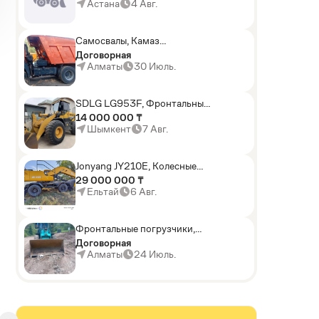
погрузчики,Мини-
Астана
4 Авг.
погрузчики,Горные
комбайны
Самосвалы, Камаз
АГП-29РТ (шасси
Договорная
KАМАЗ-43114 6x6)
Алматы
30 Июль.
SDLG LG953F, Фронтальные
погрузчики
14 000 000 ₸
Шымкент
7 Авг.
Jonyang JY210E, Колесные
экскаваторы
29 000 000 ₸
Ельтай
6 Авг.
Фронтальные погрузчики,
Sunward ZYJ 320
Договорная
Алматы
24 Июль.
D