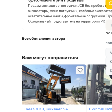
Продам экскаватор-погрузчик JCB без пробега прои
экскаваторы, мини погрузчики, колёсные экскавато
осветительные мачты, фронтальные погрузчики. Ор
Официальный представитель на территории РК
No 
Все объявления автора
ПОП
А
Вам могут понравиться
К
Т
8
Case 570 ST, Экскаваторы-
Hidromek HMK