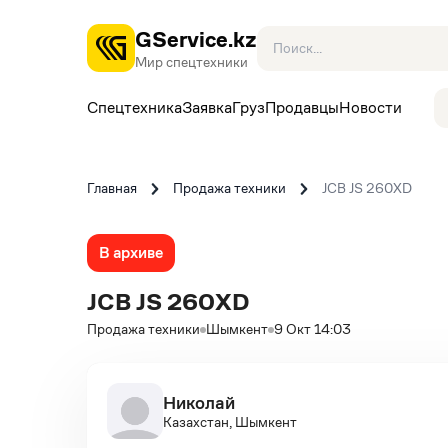
GService.kz
Мир спецтехники
Спецтехника
Заявка
Груз
Продавцы
Новости
Главная
Продажа техники
JCB JS 260XD
В архиве
JCB JS 260XD
Продажа техники
Шымкент
9 Окт 14:03
Николай
Казахстан, Шымкент