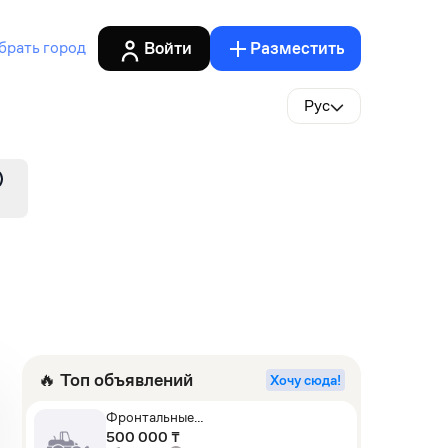
Войти
Разместить
брать город
Рус
🔥 Топ объявлений
Хочу сюда!
Фронтальные
погрузчики,Экскаваторы-
500 000 ₸