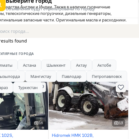
Выберите город
зводства Англии и Индии. Также в наличии гусеничные
Объявления будут отфильтрованы по городу
ры, телескопические погрузчики, дизельные генераторы,
игинальные запасные части. Оригинальные масла и расходники.
results found
УЛЯРНЫЕ ГОРОДА
лматы
Астана
Шымкент
Актау
Актобе
ызылорда
Мангистау
Павлодар
Петропавловск
араз
Туркестан
16
13
 102S,
Hidromek HMK 102B,