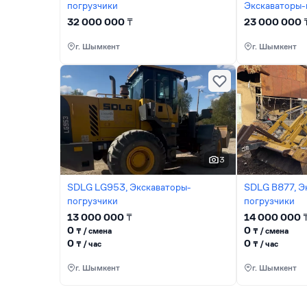
погрузчики
Экскаваторы-
32 000 000
₸
23 000 000
г. Шымкент
г. Шымкент
3
SDLG LG953, Экскаваторы-
SDLG B877, Э
погрузчики
погрузчики
13 000 000
₸
14 000 000
0
0
₸ / сменa
₸ / сменa
0
0
₸ / час
₸ / час
г. Шымкент
г. Шымкент