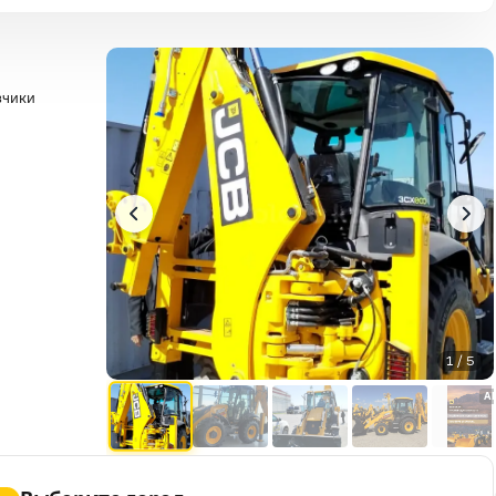
зчики
1 / 5
A