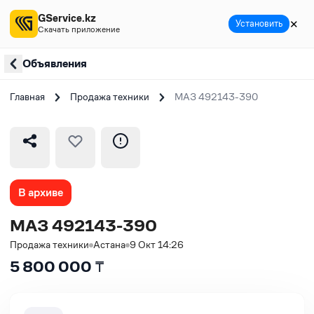
GService.kz
✕
Установить
Скачать приложение
Объявления
Главная
Продажа техники
МАЗ 492143-390
В архиве
МАЗ 492143-390
Продажа техники
Астана
9 Окт 14:26
5 800 000
₸