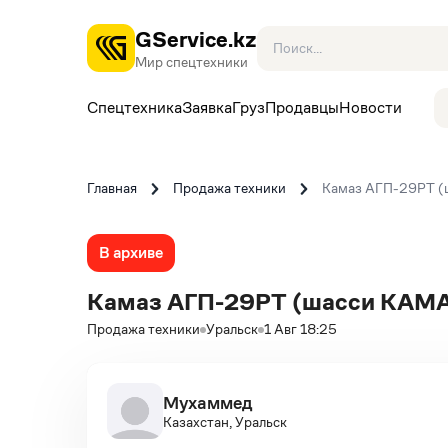
GService.kz
Мир спецтехники
Спецтехника
Заявка
Груз
Продавцы
Новости
Главная
Продажа техники
Камаз АГП-29РТ (
В архиве
Камаз АГП-29РТ (шасси KАМА
Продажа техники
Уральск
1 Авг 18:25
Мухаммед
Казахстан, Уральск