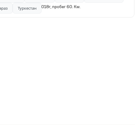
и! Куплен в конец 2018г, пробег 60. Км.
араз
Туркестан