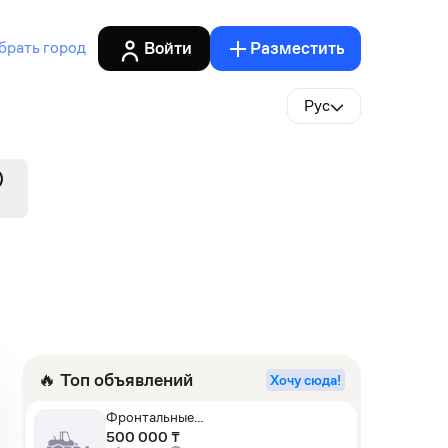
Войти
Разместить
брать город
Рус
🔥 Топ объявлений
Хочу сюда!
Фронтальные
погрузчики,Экскаваторы-
500 000 ₸