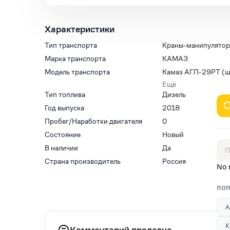
Характеристики
Тип транспорта
Краны-манипулято
Марка транспорта
КАМАЗ
Модель транспорта
Камаз АГП-29РТ (ш
KАМАЗ-43114 6x6)
Ещё
Тип топлива
Дизель
Год выпуска
2018
Пробег/Наработки двигателя
0
Состояние
Новый
В наличии
Да
Страна производитель
Россия
No 
ПОП
А
К
Комментарий продавца