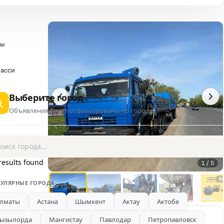
ры
асси
Выберите город
Объявления будут отфильтрованы по городу
results found
1 / 5
A
УЛЯРНЫЕ ГОРОДА
лматы
Астана
Шымкент
Актау
Актобе
ызылорда
Мангистау
Павлодар
Петропавловск