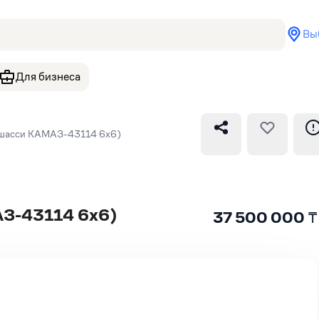
Вы
Для бизнеса
шасси KАМАЗ-43114 6x6)
З-43114 6x6)
37 500 000
₸