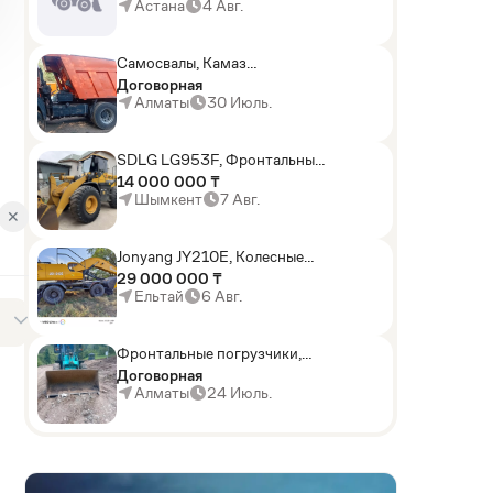
погрузчики,Мини-
Астана
4 Авг.
погрузчики,Горные
комбайны
Самосвалы, Камаз
АГП-29РТ (шасси
Договорная
KАМАЗ-43114 6x6)
Алматы
30 Июль.
SDLG LG953F, Фронтальные
погрузчики
14 000 000 ₸
Шымкент
7 Авг.
✕
Jonyang JY210E, Колесные
экскаваторы
29 000 000 ₸
Ельтай
6 Авг.
Фронтальные погрузчики,
Sunward ZYJ 320
Договорная
Алматы
24 Июль.
D