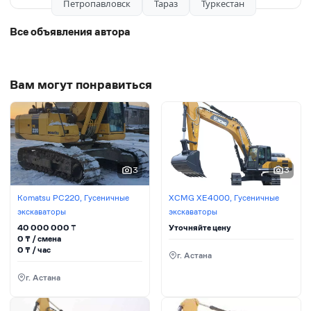
Петропавловск
Тараз
Туркестан
Все объявления автора
Вам могут понравиться
3
3
Komatsu PC220, Гусеничные
XCMG XE4000, Гусеничные
экскаваторы
экскаваторы
40 000 000
₸
Уточняйте цену
0
₸ / сменa
0
₸ / час
г. Астана
г. Астана