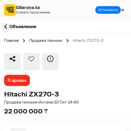
GService.kz
✕
Установить
Скачать приложение
Объявления
Главная
Продажа техники
Hitachi ZX270-3
В архиве
Hitachi ZX270-3
Продажа техники
Астана
10 Окт 14:40
22 000 000
₸