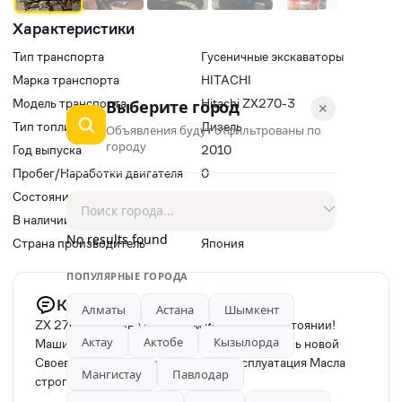
Характеристики
Тип транспорта
Гусеничные экскаваторы
Марка транспорта
HITACHI
Модель транспорта
Hitachi ZX270-3
Выберите город
✕
Тип топлива
Дизель
Объявления будут отфильтрованы по
городу
Год выпуска
2010
Пробег/Наработки двигателя
0
Состояние
Новый
В наличии
Да
No results found
Страна производитель
Япония
ПОПУЛЯРНЫЕ ГОРОДА
Комментарий продавца
Алматы
Астана
Шымкент
ZX 270-3 Машина в рабочем исправном состоянии!
Актау
Актобе
Кызылорда
Машина в одних руках с 2011 года покупалась новой
Своевременный уход и бережная эксплуатация Масла
Мангистау
Павлодар
строго от хитачи Возможен обмен!