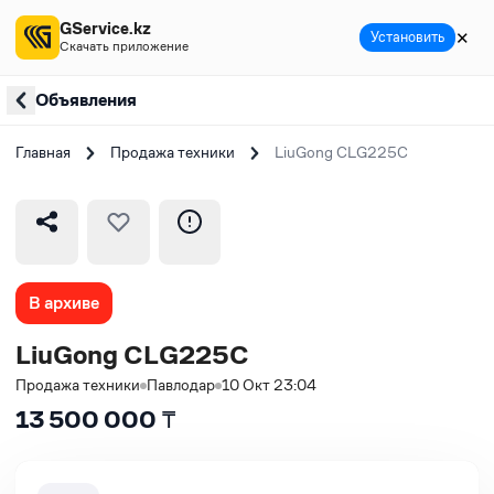
GService.kz
✕
Установить
Скачать приложение
Объявления
Главная
Продажа техники
LiuGong CLG225C
В архиве
LiuGong CLG225C
Продажа техники
Павлодар
10 Окт 23:04
13 500 000
₸