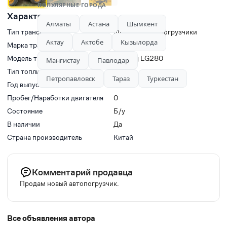
ПОПУЛЯРНЫЕ ГОРОДА
Характеристики
Алматы
Астана
Шымкент
Тип транспорта
Фронтальные погрузчики
Актау
Актобе
Кызылорда
Марка транспорта
LONKING
Модель транспорта
Lonking LG280
Мангистау
Павлодар
Тип топлива
Дизель
Петропавловск
Тараз
Туркестан
Год выпуска
2022
Пробег/Наработки двигателя
0
Состояние
Б/у
В наличии
Да
Страна производитель
Китай
Комментарий продавца
Продам новый автопогрузчик.
Все объявления автора