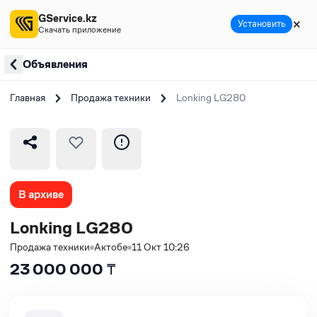
GService.kz
✕
Установить
Скачать приложение
Объявления
Главная
Продажа техники
Lonking LG280
В архиве
Lonking LG280
Продажа техники
Актобе
11 Окт 10:26
23 000 000
₸