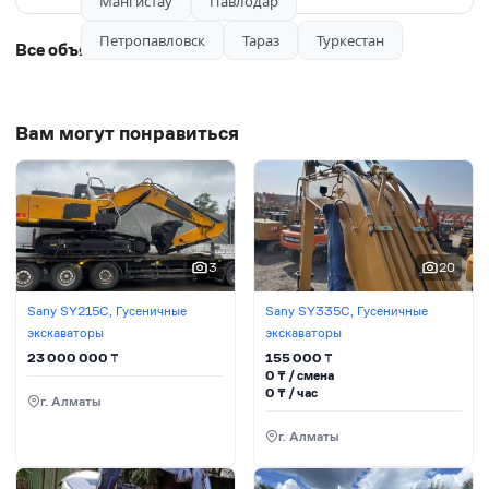
Мангистау
Павлодар
Петропавловск
Тараз
Туркестан
Все объявления автора
Вам могут понравиться
3
20
Sany SY215C, Гусеничные
Sany SY335C, Гусеничные
экскаваторы
экскаваторы
23 000 000
₸
155 000
₸
0
₸ / сменa
0
₸ / час
г. Алматы
г. Алматы