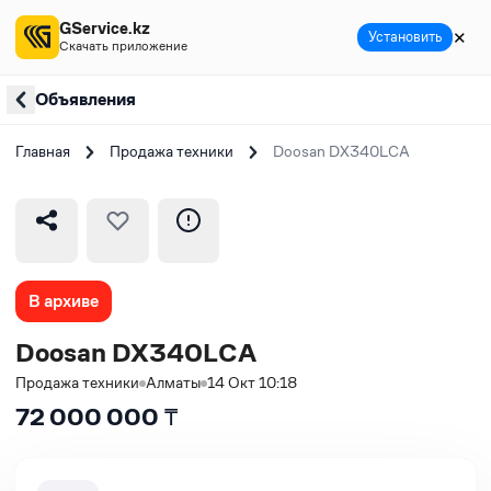
GService.kz
✕
Установить
Скачать приложение
Объявления
Главная
Продажа техники
Doosan DX340LCA
В архиве
Doosan DX340LCA
Продажа техники
Алматы
14 Окт 10:18
72 000 000
₸