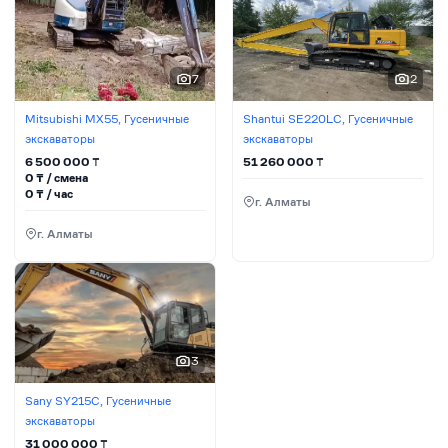
7
2
Mitsubishi MX55, Гусеничные
Shantui SE220LC, Гусеничные
экскаваторы
экскаваторы
6 500 000
₸
51 260 000
₸
0
₸ / сменa
0
₸ / час
г. Алматы
г. Алматы
3
Sany SY215C, Гусеничные
экскаваторы
31 000 000
₸