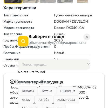
Характеристики
Тип транспорта
Гусеничные экскаваторы
Марка транспорта
DOOSAN / DEVELON
Модель транспорта
Doosan DX340LCA
Тип топлива
Дизель
Выберите город
✕
Год выпуска
2020
Объявления будут отфильтрованы по
Пробег/Наработки двигателя
0
городу
Состояние
Новый
В наличии
Да
Страна производитель
Южная Корея
No results found
Комментарий продавца
ПОПУЛЯРНЫЕ ГОРОДА
Продам гусеничный экскаватор Doosan DX 340LCA-K 2
Алматы
Астана
Шымкент
кубовый, в хорошем состояние с пробегом 6000
моточасов. Простая топливная аппаратура Евро-2,
Актау
Актобе
Кызылорда
заводская гидролиния Вес: 35, 630 кг