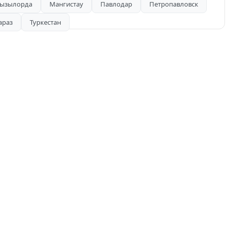
ызылорда
Мангистау
Павлодар
Петропавловск
!
араз
Туркестан