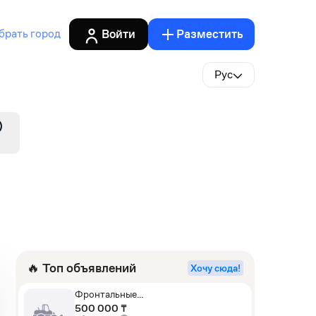
Войти
Разместить
брать город
Рус
🔥 Топ объявлений
Хочу сюда!
Фронтальные
погрузчики,Экскаваторы-
500 000 ₸