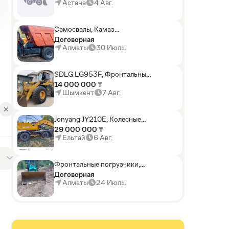
погрузчики,Мини-
Астана
4 Авг.
погрузчики,Горные
комбайны
Самосвалы, Камаз
АГП-29РТ (шасси
Договорная
KАМАЗ-43114 6x6)
Алматы
30 Июль.
SDLG LG953F, Фронтальные
погрузчики
14 000 000 ₸
Шымкент
7 Авг.
✕
Jonyang JY210E, Колесные
экскаваторы
29 000 000 ₸
Ельтай
6 Авг.
Фронтальные погрузчики,
Sunward ZYJ 320
Договорная
Алматы
24 Июль.
D