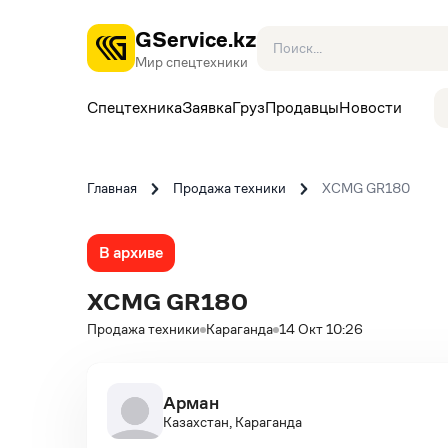
GService.kz
Мир спецтехники
Спецтехника
Заявка
Груз
Продавцы
Новости
Главная
Продажа техники
XCMG GR180
В архиве
XCMG GR180
Продажа техники
Караганда
14 Окт 10:26
Арман
Казахстан, Караганда