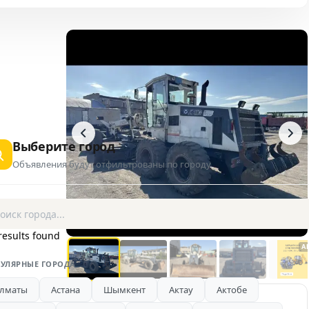
Выберите город
Объявления будут отфильтрованы по городу
1 / 5
results found
A
УЛЯРНЫЕ ГОРОДА
лматы
Астана
Шымкент
Актау
Актобе