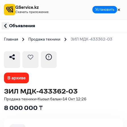
GService.kz
✕
Установить
Скачать приложение
Объявления
Главная
Продажа техники
ЗИЛ МДК-433362-03
В архиве
ЗИЛ МДК-433362-03
Продажа техники
Кызыл балык
14 Окт 12:26
8 000 000
₸