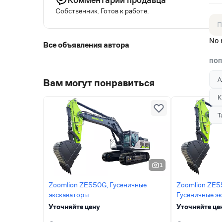
Собственник. Готов к работе.
No 
Все объявления автора
ПОП
А
Вам могут понравиться
К
Т
1
Zoomlion ZE550G, Гусеничные
Zoomlion ZE5
экскаваторы
Гусеничные э
Уточняйте цену
Уточняйте це