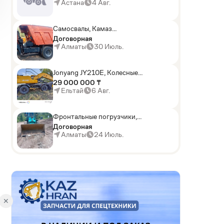
погрузчики,Мини-
Астана
4 Авг.
погрузчики,Горные
комбайны
Самосвалы, Камаз
АГП-29РТ (шасси
Договорная
KАМАЗ-43114 6x6)
Алматы
30 Июль.
Jonyang JY210E, Колесные
экскаваторы
29 000 000 ₸
Ельтай
6 Авг.
Фронтальные погрузчики,
Sunward ZYJ 320
Договорная
Алматы
24 Июль.
D
✕