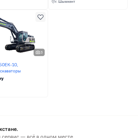
г. Шымкент
3
50EK-10,
кскаваторы
ну
хстане.
 сервис — всё в одном месте.