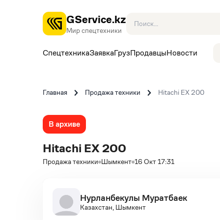
GService.kz
Мир спецтехники
Спецтехника
Заявка
Груз
Продавцы
Новости
Главная
Продажа техники
Hitachi EX 200
В архиве
Hitachi EX 200
Продажа техники
Шымкент
16 Окт 17:31
Нурланбекулы Муратбаек
Казахстан, Шымкент