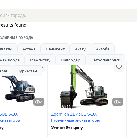
results found
УЛЯРНЫЕ ГОРОДА
лматы
Астана
Шымкент
Актау
Актобе
ызылорда
Мангистау
Павлодар
Петропавловск
араз
Туркестан
3
3
50EK-10,
Zoomlion ZE730EK-10,
кскаваторы
Гусеничные экскаваторы
ну
Уточняйте цену