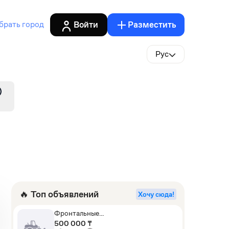
Войти
Разместить
брать город
Рус
🔥 Топ объявлений
Хочу сюда!
Фронтальные
погрузчики,Экскаваторы-
500 000 ₸