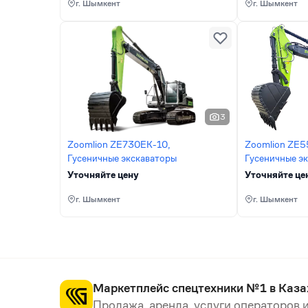
г. Шымкент
г. Шымкент
3
Zoomlion ZE730EK-10,
Zoomlion ZE5
Гусеничные экскаваторы
Гусеничные э
Уточняйте цену
Уточняйте це
г. Шымкент
г. Шымкент
Маркетплейс спецтехники №1 в Каза
Продажа, аренда, услуги операторов и