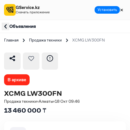
GService.kz
✕
Установить
Скачать приложение
Объявления
Главная
Продажа техники
XCMG LW300FN
В архиве
XCMG LW300FN
Продажа техники
Алматы
18 Окт 09:46
13 460 000
₸