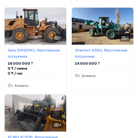
5
2
Sany SW953K1, Фронтальные
Shanmon 936G, Фронтальные
погрузчики
погрузчики
16 000 000
₸
14 500 000
₸
0
₸ / сменa
0
₸ / час
г. Алматы
г. Алматы
4
XCMG XC936, Фронтальные