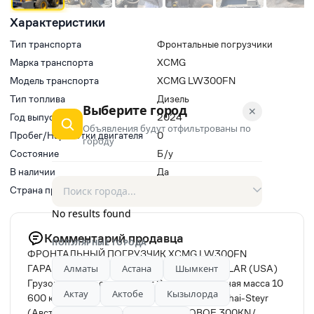
Характеристики
Тип транспорта
Фронтальные погрузчики
Марка транспорта
XCMG
Модель транспорта
XCMG LW300FN
Тип топлива
Дизель
Выберите город
✕
Год выпуска
2024
Объявления будут отфильтрованы по
Пробег/Наработки двигателя
0
городу
Состояние
Б/у
В наличии
Да
Страна производитель
Китай
No results found
Комментарий продавца
ПОПУЛЯРНЫЕ ГОРОДА
ФРОНТАЛЬНЫЙ ПОГРУЗЧИК XCMG LW300FN
Алматы
Астана
Шымкент
ГАРАНТИЯ, ЛИЗИНГ,. Технология CATERPILLAR (USA)
Грузоподъемность 3 000 кг Эксплуатационная масса 10
Актау
Актобе
Кызылорда
600 кг Объем ковша 1.8 куб. Двигатель Weichai-Steyr
(Австрия) Управление ДЖОЙСТИКОВОЕ 300KN/