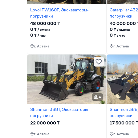
Lovol FW160F, Экскаваторы-
Caterpillar 4
погрузчики
погрузчики
48 000 000
₸
40 000 000
0
0
₸ / сменa
₸ / сменa
0
0
₸ / час
₸ / час
г. Астана
г. Астана
4
Shanmon 388T, Экскаваторы-
Shanmon 388,
погрузчики
погрузчики
22 000 000
₸
17 300 000
г. Астана
г. Астана