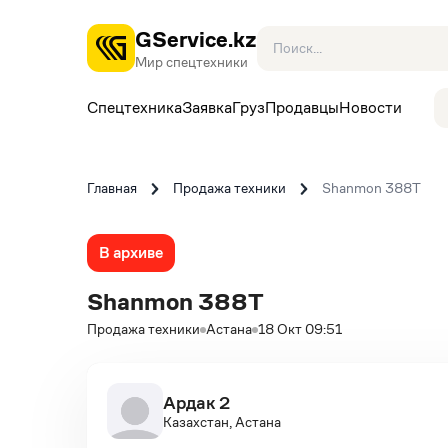
GService.kz
Мир спецтехники
Спецтехника
Заявка
Груз
Продавцы
Новости
Главная
Продажа техники
Shanmon 388T
В архиве
Shanmon 388T
Продажа техники
Астана
18 Окт 09:51
Ардак 2
Казахстан, Астана