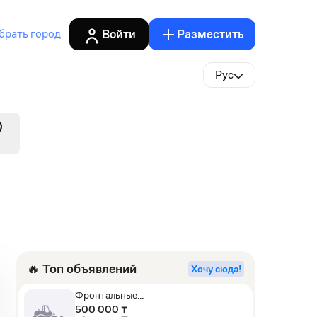
Войти
Разместить
брать город
Рус
🔥 Топ объявлений
Хочу сюда!
Фронтальные
погрузчики,Экскаваторы-
500 000 ₸