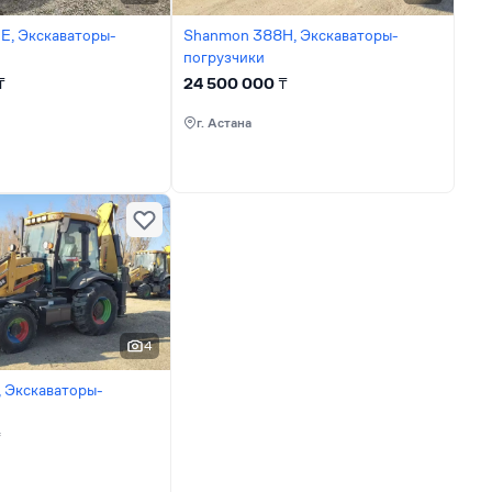
32E, Экскаваторы-
Shanmon 388H, Экскаваторы-
погрузчики
₸
24 500 000
₸
г. Астана
4
 Экскаваторы-
₸