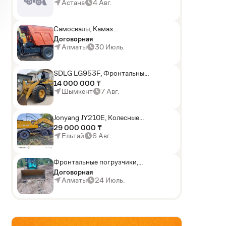
погрузчики,Мини-
Астана
4 Авг.
погрузчики,Горные
комбайны
Самосвалы, Камаз
АГП-29РТ (шасси
Договорная
KАМАЗ-43114 6x6)
Алматы
30 Июль.
SDLG LG953F, Фронтальные
погрузчики
14 000 000 ₸
Шымкент
7 Авг.
Jonyang JY210E, Колесные
экскаваторы
29 000 000 ₸
Ельтай
6 Авг.
Фронтальные погрузчики,
Sunward ZYJ 320
Договорная
Алматы
24 Июль.
AD