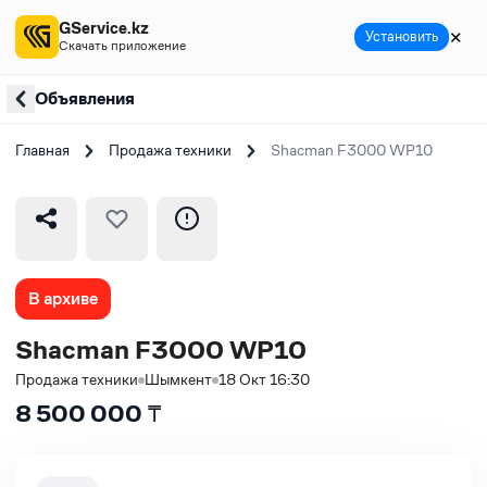
GService.kz
✕
Установить
Скачать приложение
Объявления
Главная
Продажа техники
Shacman F3000 WP10
В архиве
Shacman F3000 WP10
Продажа техники
Шымкент
18 Окт 16:30
8 500 000
₸