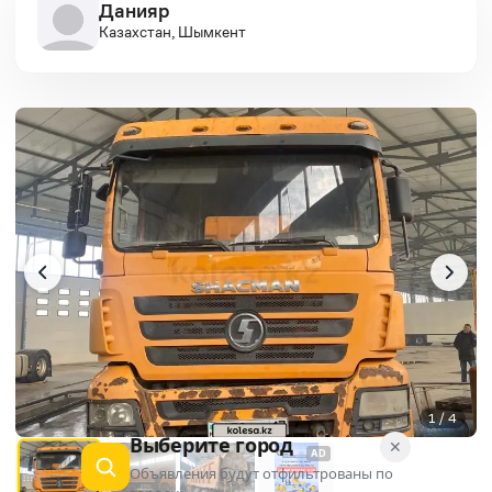
Данияр
Казахстан, Шымкент
1 / 4
Выберите город
✕
AD
Объявления будут отфильтрованы по