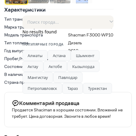
городу
Характеристики
Тип транспорта
Самосвалы
Марка транспорта
SHACMAN / SHAANXI
No results found
Модель транспорта
Shacman F3000 WP10
Тип топлива
Дизель
ПОПУЛЯРНЫЕ ГОРОДА
Год выпуска
2018
Алматы
Астана
Шымкент
Пробег/Наработки двигателя
0
Актау
Актобе
Кызылорда
Состояние
Новый
В наличии
Да
Мангистау
Павлодар
Страна производитель
Китай
Петропавловск
Тараз
Туркестан
Комментарий продавца
Продается Shaciman в хорошем состоянии. Вложений не
требует. Цена договорная. Звоните в любое время!