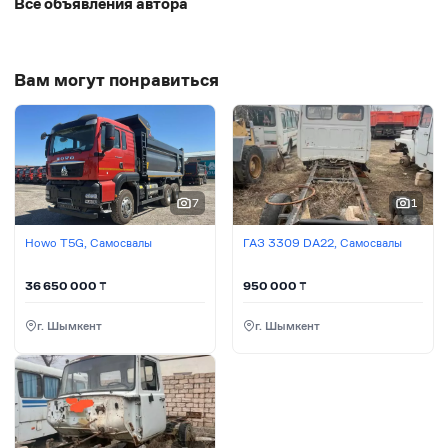
Все объявления автора
Вам могут понравиться
7
1
Howo T5G, Самосвалы
ГАЗ 3309 DA22, Самосвалы
36 650 000
₸
950 000
₸
г. Шымкент
г. Шымкент