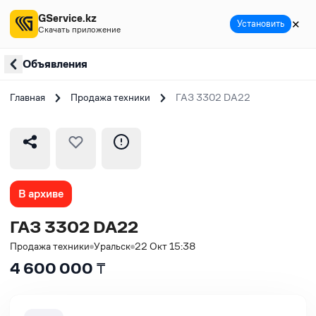
GService.kz
✕
Установить
Скачать приложение
Объявления
Главная
Продажа техники
ГАЗ 3302 DA22
В архиве
ГАЗ 3302 DA22
Продажа техники
Уральск
22 Окт 15:38
4 600 000
₸