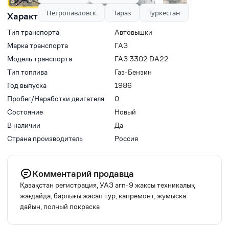
Петропавловск
Тараз
Туркестан
Характеристики
Тип транспорта
Автовышки
Марка транспорта
ГАЗ
Модель транспорта
ГАЗ 3302 DA22
Тип топлива
Газ-Бензин
Год выпуска
1986
Пробег/Наработки двигателя
0
Состояние
Новый
В наличии
Да
Страна производитель
Россия
Комментарий продавца
Қазақстан регистрация, УАЗ агп-9 жаксы техникалық
жағдайда, барлығы жасап тур, капремонт, жумыска
дайын, полный покраска