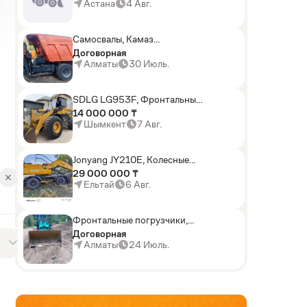
погрузчики,Мини-
Астана
4 Авг.
погрузчики,Горные
комбайны
Самосвалы, Камаз
АГП-29РТ (шасси
Договорная
KАМАЗ-43114 6x6)
Алматы
30 Июль.
SDLG LG953F, Фронтальные
погрузчики
14 000 000 ₸
Шымкент
7 Авг.
Jonyang JY210E, Колесные
экскаваторы
29 000 000 ₸
✕
Ельтай
6 Авг.
Фронтальные погрузчики,
Sunward ZYJ 320
Договорная
Алматы
24 Июль.
AD