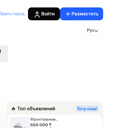
Войти
Разместить
брать город
Рус
🔥 Топ объявлений
Хочу сюда!
Фронтальные
погрузчики,Экскаваторы-
500 000 ₸