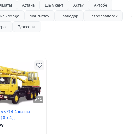
лматы
Астана
Шымкент
Актау
Актобе
ызылорда
Мангистау
Павлодар
Петропавловск
араз
Туркестан
1
-55713-1 шасси
6 х 4),
ну