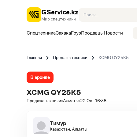
GService.kz
Мир спецтехники
Спецтехника
Заявка
Груз
Продавцы
Новости
Главная
Продажа техники
XCMG QY25K5
В архиве
XCMG QY25K5
Продажа техники
Алматы
22 Окт 16:38
Тимур
Казахстан, Алматы