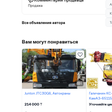
А
Продажа
К
Все объявления автора
Т
Вам могут понравиться
1
Junton JTC30G6, Автокраны
Галичанин KC
КамАЗ-65115 (
Автокраны
214 000
₸
Уточняйте це