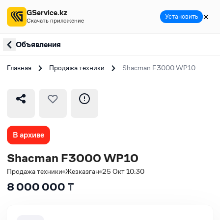
GService.kz
✕
Установить
Скачать приложение
Объявления
Главная
Продажа техники
Shacman F3000 WP10
В архиве
Shacman F3000 WP10
Продажа техники
Жезказган
25 Окт 10:30
8 000 000
₸