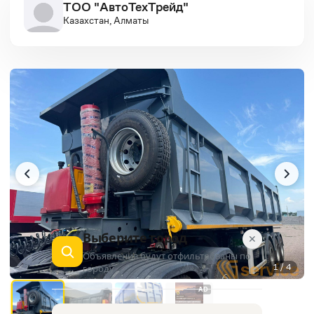
ТОО "АвтоТехТрейд"
Казахстан, Алматы
Выберите город
✕
Объявления будут отфильтрованы по
1 / 4
городу
AD