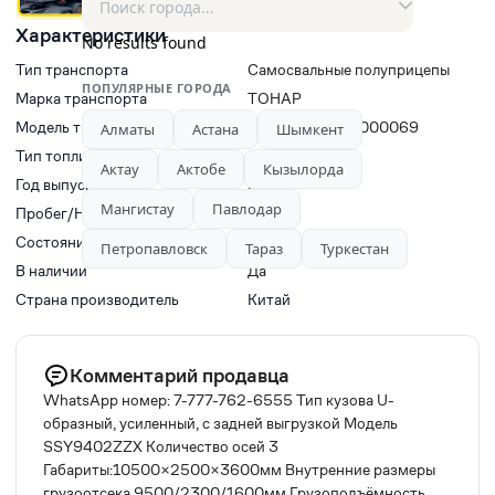
Характеристики
No results found
Тип транспорта
Самосвальные полуприцепы
ПОПУЛЯРНЫЕ ГОРОДА
Марка транспорта
ТОНАР
Модель транспорта
Тонар 9746Н-0000069
Алматы
Астана
Шымкент
Тип топлива
Дизель
Актау
Актобе
Кызылорда
Год выпуска
2024
Мангистау
Павлодар
Пробег/Наработки двигателя
0
Состояние
Б/у
Петропавловск
Тараз
Туркестан
В наличии
Да
Страна производитель
Китай
Комментарий продавца
WhatsApp номер: 7-777-762-6555 Тип кузова U-
образный, усиленный, с задней выгрузкой Модель
SSY9402ZZX Количество осей 3
Габариты:10500×2500×3600мм Внутренние размеры
грузоотсека 9500/2300/1600мм Грузоподъёмность