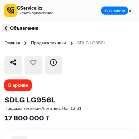
GService.kz
✕
Установить
Скачать приложение
Объявления
Главная
Продажа техники
SDLG LG956L
В архиве
SDLG LG956L
Продажа техники
Алматы
1 Ноя 12:31
17 800 000
₸