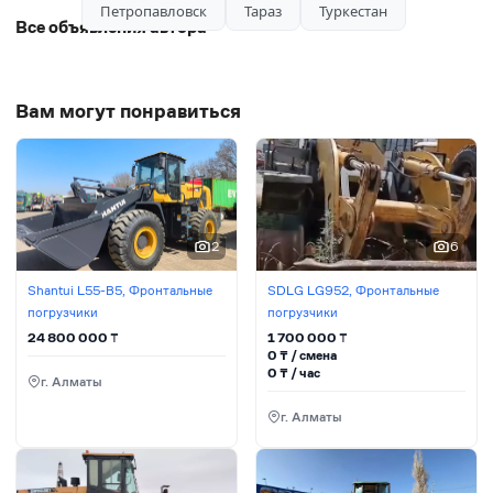
Петропавловск
Тараз
Туркестан
Все объявления автора
Вам могут понравиться
2
6
Shantui L55-B5, Фронтальные
SDLG LG952, Фронтальные
погрузчики
погрузчики
24 800 000
₸
1 700 000
₸
0
₸ / сменa
0
₸ / час
г. Алматы
г. Алматы