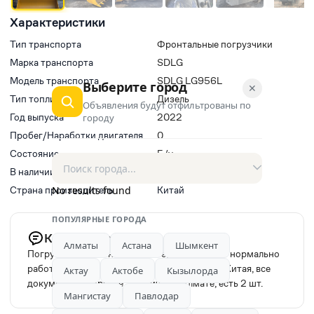
Характеристики
Тип транспорта
Фронтальные погрузчики
Марка транспорта
SDLG
Модель транспорта
SDLG LG956L
Выберите город
✕
Тип топлива
Дизель
Объявления будут отфильтрованы по
Год выпуска
2022
городу
Пробег/Наработки двигателя
0
Состояние
Б/у
В наличии
Да
Страна производитель
No results found
Китай
ПОПУЛЯРНЫЕ ГОРОДА
Комментарий продавца
Алматы
Астана
Шымкент
Погрузчик состояние хорошое, все запчасти нормально
работают, ковш обьема 3 куба, привезли от Китая, все
Актау
Актобе
Кызылорда
документы в порядке, в наличии в Алмате, есть 2 шт.
Мангистау
Павлодар