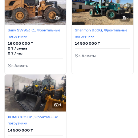
5
2
Sany SW953K1, Фронтальные
Shanmon 936G, Фронтальные
погрузчики
погрузчики
16 000 000
₸
14 500 000
₸
0
₸ / сменa
0
₸ / час
г. Алматы
г. Алматы
4
XCMG XC936, Фронтальные
погрузчики
14 500 000
₸