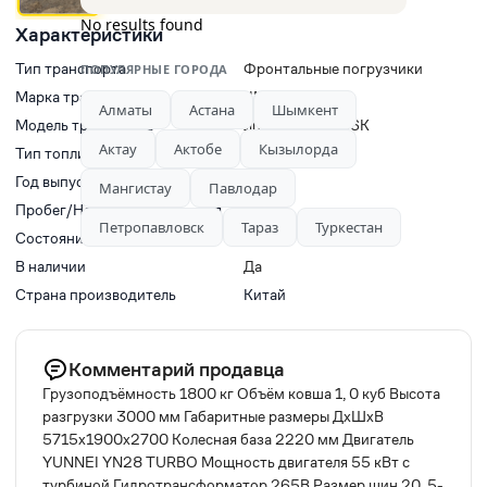
No results found
Характеристики
Тип транспорта
Фронтальные погрузчики
ПОПУЛЯРНЫЕ ГОРОДА
Марка транспорта
JINGONG
Алматы
Астана
Шымкент
Модель транспорта
Jingong JGM 756K
Актау
Актобе
Кызылорда
Тип топлива
Дизель
Год выпуска
2024
Мангистау
Павлодар
Пробег/Наработки двигателя
0
Петропавловск
Тараз
Туркестан
Состояние
Б/у
В наличии
Да
Страна производитель
Китай
Комментарий продавца
Грузоподъёмность 1800 кг Объём ковша 1, 0 куб Высота
разгрузки 3000 мм Габаритные размеры ДхШхВ
5715х1900х2700 Колесная база 2220 мм Двигатель
YUNNEI YN28 TURBO Мощность двигателя 55 кВт с
турбиной Гидротрансформатор 265В Размер шин 20, 5-