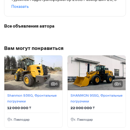
16
Показать
Все объявления автора
Вам могут понравиться
6
5
Shanmon 936G, Фронтальные
SHANMON 955G, Фронтальные
погрузчики
погрузчики
12 000 000
₸
22 000 000
₸
г. Павлодар
г. Павлодар