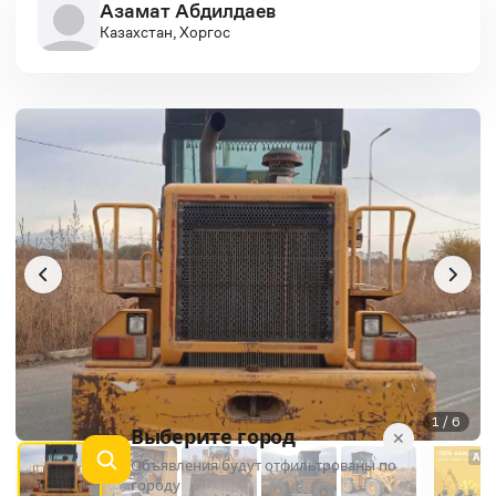
Азамат Абдилдаев
Казахстан, Хоргос
1 / 6
Выберите город
✕
AD
Объявления будут отфильтрованы по
городу