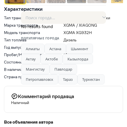
Характеристики
Тип транспорта
Фронтальные погрузчики
Марка транспорта
XGMA / XIAGONG
No results found
Модель транспорта
XGMA XG932H
ПОПУЛЯРНЫЕ ГОРОДА
Тип топлива
Дизель
Год выпуска
2014
Алматы
Астана
Шымкент
Пробег/Наработки двигателя
11013
Актау
Актобе
Кызылорда
Состояние
Новый
Мангистау
Павлодар
В наличии
Да
Страна производитель
Казахстан
Петропавловск
Тараз
Туркестан
Комментарий продавца
Наличный
Все объявления автора