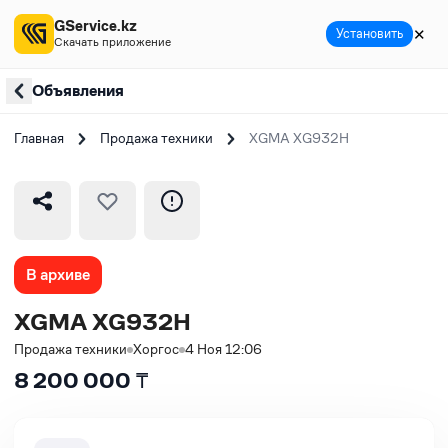
GService.kz
✕
Установить
Скачать приложение
Объявления
Главная
Продажа техники
XGMA XG932H
В архиве
XGMA XG932H
Продажа техники
Хоргос
4 Ноя 12:06
8 200 000
₸