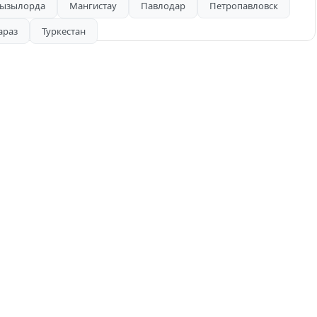
ызылорда
Мангистау
Павлодар
Петропавловск
араз
Туркестан