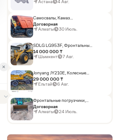
погрузчики,Мини-
Астана
4 Авг.
погрузчики,Горные
комбайны
Самосвалы, Камаз
АГП-29РТ (шасси
Договорная
KАМАЗ-43114 6x6)
Алматы
30 Июль.
SDLG LG953F, Фронтальные
погрузчики
14 000 000 ₸
Шымкент
7 Авг.
✕
Jonyang JY210E, Колесные
экскаваторы
29 000 000 ₸
Ельтай
6 Авг.
Фронтальные погрузчики,
Sunward ZYJ 320
Договорная
Алматы
24 Июль.
D