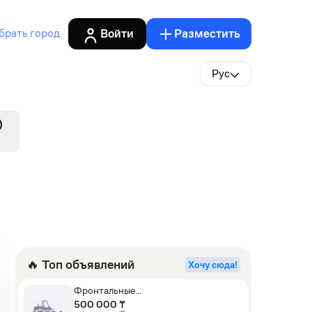
Войти
Разместить
брать город
Рус
🔥 Топ объявлений
Хочу сюда!
Фронтальные
погрузчики,Экскаваторы-
500 000 ₸