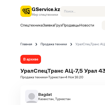
GService.kz
Мир спецтехники
Спецтехника
Заявка
Груз
Продавцы
Новости
Главная
Продажа техники
УралСпецТранс АЦ-
В архиве
УралСпецТранс АЦ-7,5 Урал 4
Продажа техники
Туркестан
4 Ноя 16:20
Bagdat
Казахстан, Туркестан