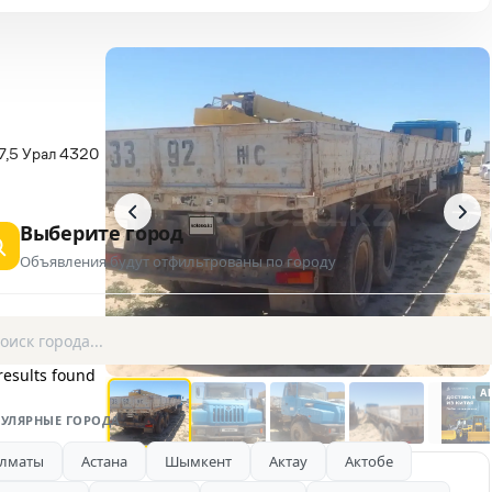
7,5 Урал 4320
Выберите город
Объявления будут отфильтрованы по городу
1 / 5
results found
A
УЛЯРНЫЕ ГОРОДА
лматы
Астана
Шымкент
Актау
Актобе