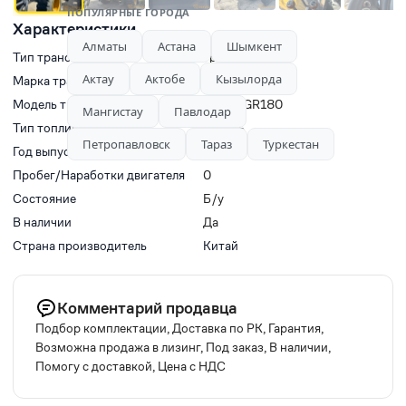
ПОПУЛЯРНЫЕ ГОРОДА
Характеристики
Алматы
Астана
Шымкент
Тип транспорта
Грейдеры
Актау
Актобе
Кызылорда
Марка транспорта
XCMG
Модель транспорта
XCMG GR180
Мангистау
Павлодар
Тип топлива
Дизель
Петропавловск
Тараз
Туркестан
Год выпуска
2024
Пробег/Наработки двигателя
0
Состояние
Б/у
В наличии
Да
Страна производитель
Китай
Комментарий продавца
Подбор комплектации, Доставка по РК, Гарантия,
Возможна продажа в лизинг, Под заказ, В наличии,
Помогу с доставкой, Цена с НДС