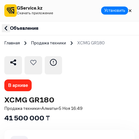
GService.kz
✕
Установить
Скачать приложение
Объявления
Главная
Продажа техники
XCMG GR180
В архиве
XCMG GR180
Продажа техники
Алматы
5 Ноя 16:49
41 500 000
₸