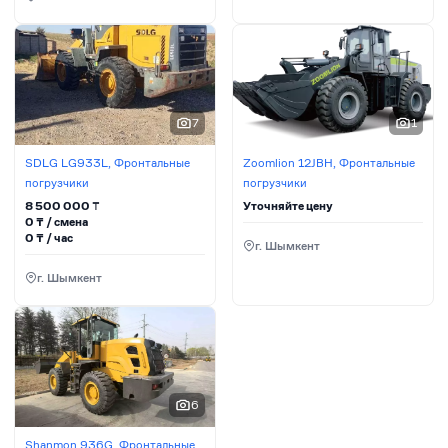
7
1
SDLG LG933L, Фронтальные
Zoomlion 12JBH, Фронтальные
погрузчики
погрузчики
8 500 000
₸
Уточняйте цену
0
₸ / сменa
0
₸ / час
г. Шымкент
г. Шымкент
6
Shanmon 936G, Фронтальные