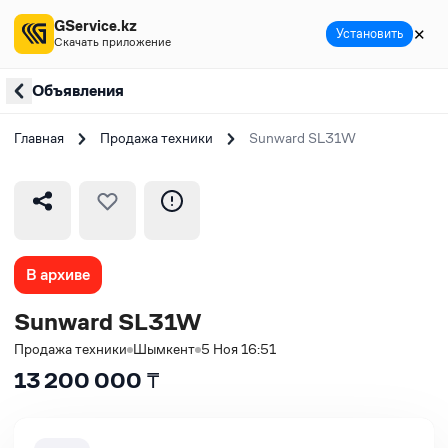
GService.kz
✕
Установить
Скачать приложение
Объявления
Главная
Продажа техники
Sunward SL31W
В архиве
Sunward SL31W
Продажа техники
Шымкент
5 Ноя 16:51
13 200 000
₸