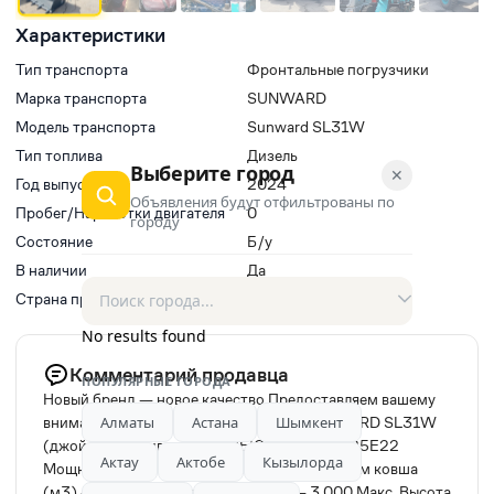
Характеристики
Тип транспорта
Фронтальные погрузчики
Марка транспорта
SUNWARD
Модель транспорта
Sunward SL31W
Тип топлива
Дизель
Выберите город
✕
Год выпуска
2024
Объявления будут отфильтрованы по
Пробег/Наработки двигателя
0
городу
Состояние
Б/у
В наличии
Да
Страна производитель
Китай
No results found
Комментарий продавца
ПОПУЛЯРНЫЕ ГОРОДА
Новый бренд — новое качество Предоставляем вашему
Алматы
Астана
Шымкент
вниманию: Фронтальный погрузчик SUNWARD SL31W
(джойстик) Двигатель — WEICHAI WP6G125E22
Актау
Актобе
Кызылорда
Мощность (кВт/л. С) — 92 кВт/125 л. С. Обём ковша
(м3) — 1.8 Грузоподъемность (кг) — 3 000 Макс. Высота