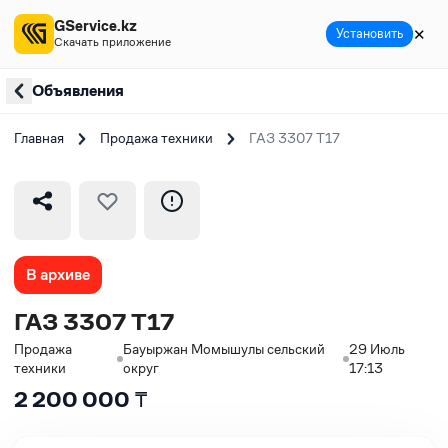
GService.kz
✕
Установить
Скачать приложение
Объявления
Главная
Продажа техники
ГАЗ 3307 Т17
В архиве
ГАЗ 3307 Т17
Продажа
Бауыржан Момышулы сельский
29 Июль
техники
округ
17:13
2 200 000
₸