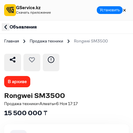
GService.kz
✕
Установить
Скачать приложение
Объявления
Главная
Продажа техники
Rongwei SM3500
В архиве
Rongwei SM3500
Продажа техники
Алматы
6 Ноя 17:17
15 500 000
₸