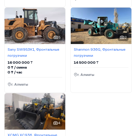
5
2
Sany SW953K1, Фронтальные
Shanmon 936G, Фронтальные
погрузчики
погрузчики
16 000 000
₸
14 500 000
₸
0
₸ / сменa
0
₸ / час
г. Алматы
г. Алматы
4
XCMG XC936, Фронтальные