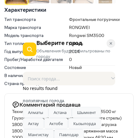
Характеристики
Тип транспорта
Фронтальные погрузчики
Марка транспорта
RONGWEI
Модель транспорта
Rongwei SM3500
Выберите город
✕
Тип топлива
Дизель
Объявления будут отфильтрованы по
Год выпуска
2014
городу
Пробег/Наработки двигателя
0
Состояние
Новый
В наличии
Да
Страна производитель
Китай
No results found
ПОПУЛЯРНЫЕ ГОРОДА
Комментарий продавца
Технические параметры: Грузоподъемность 3500 кг
Алматы
Астана
Шымкент
Грузоподъемность (при максимальном вылете стрелы)
Актау
Актобе
Кызылорда
1800 кг Объем ковша 2, 0 м3 Номинальная нагрузка
1800 кг Ширина ковша, 2150 мм Снаряженная масса
Мангистау
Павлодар
10000 кг Максимальная высота выгрузки 4620 мм