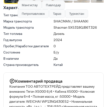
Мангистау
Павлодар
Характеристики
Петропавловск
Тараз
Туркестан
Тип транспорта
Тягачи седельные
Марка транспорта
SHACMAN / SHAANXI
Модель транспорта
Shacman SX5318GJB6T326
Тип топлива
Дизель
Год выпуска
2024
Пробег/Наработки двигателя
0
Состояние
Б/у
В наличии
Да
Страна производитель
Китай
Комментарий продавца
Компания ТОО АВТОТЕХТРЕЙД представляет вашему
вниманию Тягач Х5000 6/4 • Кабина X5000 • Колесная
формула 6×4 • Полная масса, кг :50000 • Модель
двигателя: WEICHAI WP13NG430E52 • Номинальная
мощность, кВт（л.с.）：316/550 • Номинальная частота