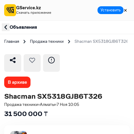
GService.kz
✕
Установить
Скачать приложение
Объявления
Главная
Продажа техники
Shacman SX5318GJB6T326
В архиве
Shacman SX5318GJB6T326
Продажа техники
Алматы
7 Ноя 10:05
31 500 000
₸